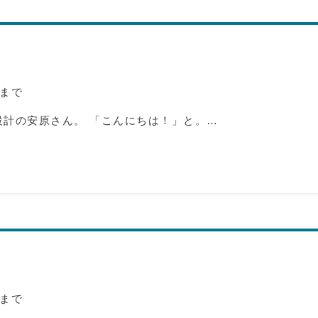
まで
設計の安原さん。 「こんにちは！」と。…
まで