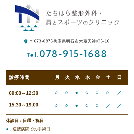
〒673-0875
兵庫県明石市大蔵天神町5-16
078-915-1688
Tel.
診療時間
月
火
水
木
金
土
日
○
○
●
○
○
○
／
09:00～12:30
15:30～19:00
○
○
●
○
○
／
／
休診日：日曜・祝日
●
…連携病院での手術日