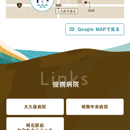
Google MAPで見る
Links
提携病院
大久保病院
明舞中央病院
明石駅前
たなかクリニック