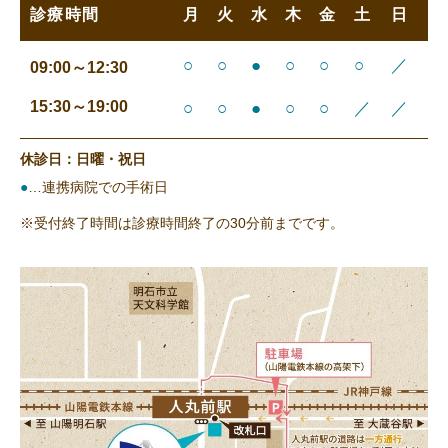
診療時間
月
火
水
木
金
土
日
○
○
●
○
○
○
／
09:00～12:30
15:30～19:00
○
○
●
○
○
／
／
休診日：日曜・祝日
●
…連携病院での手術日
※受付終了時間は診療時間終了の30分前までです。