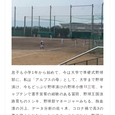
息子も小学1年から始めて、今は大学で準硬式野球
部に。私は「アルプスの母」として。大学まで野球
漬け、今もどっぷり野球漬けの野球小僧
三宅、キ
ャプテンで選手宣誓の経験のある冨田、野球王国淡
路育ちのトシキ、野球部マネージャーみちる、熱血
漢の川上、データ分析の佐々木、コロナ禍で高3の