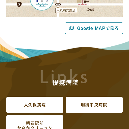
Google MAPで見る
Links
提携病院
大久保病院
明舞中央病院
明石駅前
たなかクリニック