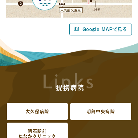
Google MAPで見る
Links
提携病院
大久保病院
明舞中央病院
明石駅前
たなかクリニック