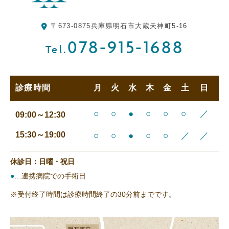
〒673-0875
兵庫県明石市大蔵天神町5-16
078-915-1688
Tel.
診療時間
月
火
水
木
金
土
日
○
○
●
○
○
○
／
09:00～12:30
15:30～19:00
○
○
●
○
○
／
／
休診日：日曜・祝日
●
…連携病院での手術日
※受付終了時間は診療時間終了の30分前までです。